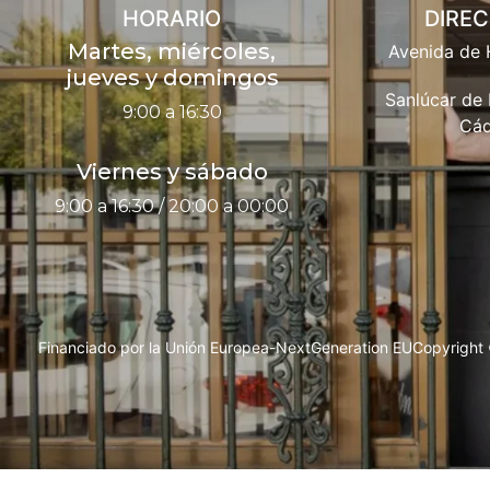
HORARIO
DIRE
Martes, miércoles,
Avenida de 
jueves y domingos
Sanlúcar de
9:00 a 16:30
Cád
Viernes y sábado
9:00 a 16:30 / 20:00 a 00:00
Financiado por la Unión Europea-NextGeneration EU
Copyright 